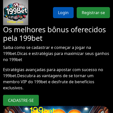
Login
Registrar-se
Os melhores bônus oferecidos
pela 199bet
Saiba como se cadastrar e começar a jogar na
199bet.Dicas e estratégias para maximizar seus ganhos
no 199bet
Estratégias avançadas para apostar com sucesso no
199bet.Descubra as vantagens de se tornar um
membro VIP do 199bet e desfrute de benefícios
exclusivos.
CADASTRE-SE