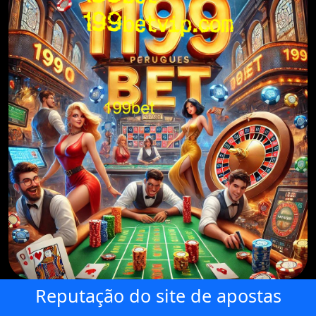
Reputação do site de apostas