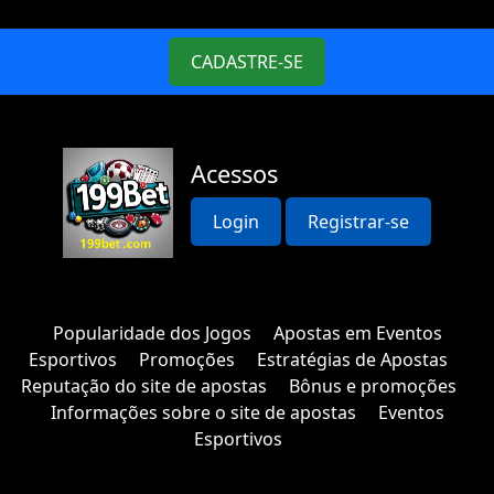
CADASTRE-SE
Acessos
Login
Registrar-se
Popularidade dos Jogos
Apostas em Eventos
Esportivos
Promoções
Estratégias de Apostas
Reputação do site de apostas
Bônus e promoções
Informações sobre o site de apostas
Eventos
Esportivos